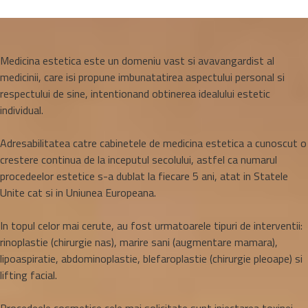
Medicina estetica este un domeniu vast si avavangardist al
medicinii, care isi propune imbunatatirea aspectului personal si
respectului de sine, intentionand obtinerea idealului estetic
individual.
Adresabilitatea catre cabinetele de medicina estetica a cunoscut o
crestere continua de la inceputul secolului, astfel ca numarul
procedeelor estetice s-a dublat la fiecare 5 ani, atat in Statele
Unite cat si in Uniunea Europeana.
In topul celor mai cerute, au fost urmatoarele tipuri de interventii:
rinoplastie (chirurgie nas), marire sani (augmentare mamara),
lipoaspiratie, abdominoplastie, blefaroplastie (chirurgie pleoape) si
lifting facial.
Procedeele cosmetice cele mai solicitate sunt injectarea toxinei