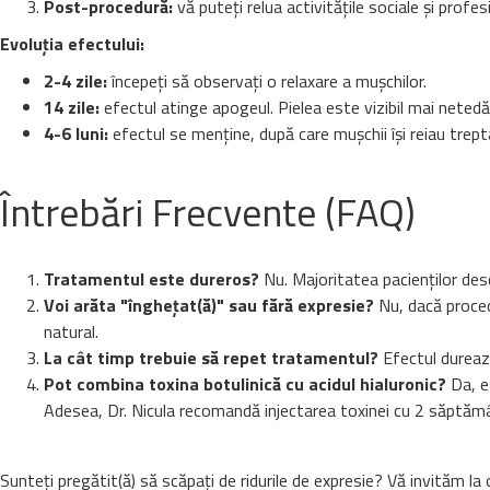
Post-procedură:
vă puteți relua activitățile sociale și profe
Evoluția efectului:
2-4 zile:
începeți să observați o relaxare a mușchilor.
14 zile:
efectul atinge apogeul. Pielea este vizibil mai netedă
4-6 luni:
efectul se menține, după care mușchii își reiau trep
Întrebări Frecvente (FAQ)
Tratamentul este dureros?
Nu. Majoritatea pacienților desc
Voi arăta "înghețat(ă)" sau fără expresie?
Nu, dacă procedu
natural.
La cât timp trebuie să repet tratamentul?
Efectul durează
Pot combina toxina botulinică cu acidul hialuronic?
Da, es
Adesea, Dr. Nicula recomandă injectarea toxinei cu 2 săptămâni
Sunteți pregătit(ă) să scăpați de ridurile de expresie? Vă invităm la