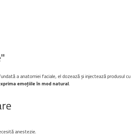
e"
ofundată a anatomiei faciale, el dozează și injectează produsul cu
exprima emoțiile în mod natural
.
are
necesită anestezie.