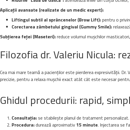
Ridurile "Labă de Gâscă":
atenuează liniile din colțul ochilor
Aplicații avansate (realizate de un medic expert):
Liftingul subtil al sprâncenelor (Brow Lift):
pentru o privir
Corectarea zâmbetului gingival (Gummy Smile):
relaxează
Subțierea feței (Maseteri):
reduce volumul mușchilor masticatori, 
Filozofia dr. Valeriu Nicula: r
Cea mai mare teamă a pacienților este pierderea expresivității. Dr. 
precizie, pentru a relaxa mușchii exact atât cât este necesar pentru 
Ghidul procedurii: rapid, simp
Consultația:
se stabilește planul de tratament personalizat.
Procedura:
durează aproximativ
15 minute
. Injectarea se f