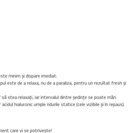
este minim și dispare imediat.
l este de a relaxa, nu de a paraliza, pentru un rezultat fresh și
ă stea relaxați, iar intervalul dintre ședințe se poate mări.
idul hialuronic umple ridurile statice (cele vizibile și în repaus).
ament care vi se potrivește!