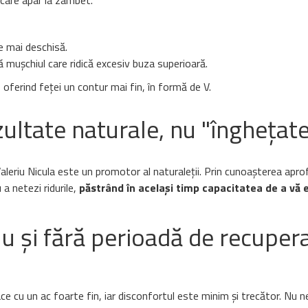
, care apar la zâmbet.
e mai deschisă.
 mușchiul care ridică excesiv buza superioară.
oferind feței un contur mai fin, în formă de V.
ezultate naturale, nu "înghețat
Valeriu Nicula este un promotor al naturaleții. Prin cunoașterea apr
a netezi ridurile,
păstrând în același timp capacitatea de a vă 
lu și fără perioadă de recuper
ace cu un ac foarte fin, iar disconfortul este minim și trecător. Nu 