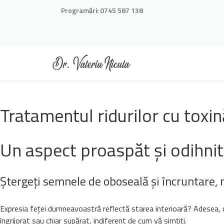
Programări:
0745 587 138
Tratamentul ridurilor cu toxin
Un aspect proaspăt și odihnit
Ștergeți semnele de oboseală și încruntare, n
Expresia feței dumneavoastră reflectă starea interioară? Adesea, c
îngrijorat sau chiar supărat, indiferent de cum vă simțiți.