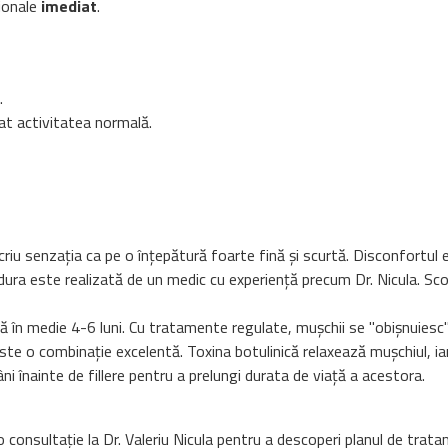
sionale
imediat
.
.
tat activitatea normală.
riu senzația ca pe o înțepătură foarte fină și scurtă. Disconfortul 
ra este realizată de un medic cu experiență precum Dr. Nicula. Scopu
 în medie 4-6 luni. Cu tratamente regulate, mușchii se "obișnuiesc" s
te o combinație excelentă. Toxina botulinică relaxează mușchiul, iar ac
 înainte de fillere pentru a prelungi durata de viață a acestora.
 o consultație la Dr. Valeriu Nicula pentru a descoperi planul de trat