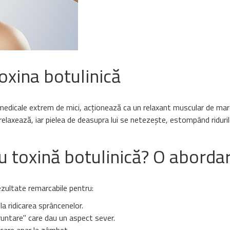
oxina botulinică
e medicale extrem de mici, acționează ca un relaxant muscular de ma
 relaxează, iar pielea de deasupra lui se netezește, estompând riduril
u toxină botulinică? O aborda
ezultate remarcabile pentru:
la ridicarea sprâncenelor.
ncruntare" care dau un aspect sever.