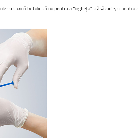
rile cu toxină botulinică nu pentru a "îngheța" trăsăturile, ci pentru a