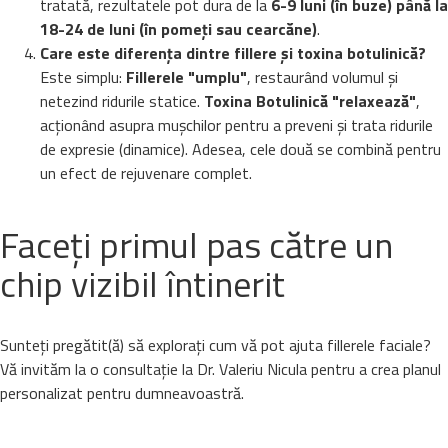
tratată, rezultatele pot dura de la
6-9 luni (în buze) până la
18-24 de luni (în pomeți sau cearcăne)
.
Care este diferența dintre fillere și toxina botulinică?
Este simplu:
Fillerele "umplu"
, restaurând volumul și
netezind ridurile statice.
Toxina Botulinică "relaxează"
,
acționând asupra mușchilor pentru a preveni și trata ridurile
de expresie (dinamice). Adesea, cele două se combină pentru
un efect de rejuvenare complet.
Faceți primul pas către un
chip vizibil întinerit
Sunteți pregătit(ă) să explorați cum vă pot ajuta fillerele faciale?
Vă invităm la o consultație la Dr. Valeriu Nicula pentru a crea planul
personalizat pentru dumneavoastră.