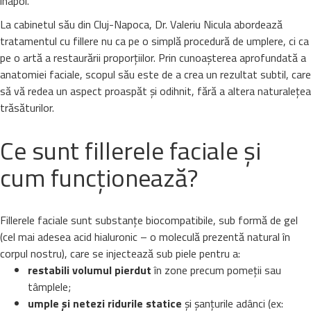
înapoi.
La cabinetul său din Cluj-Napoca, Dr. Valeriu Nicula abordează
tratamentul cu fillere nu ca pe o simplă procedură de umplere, ci ca
pe o artă a restaurării proporțiilor. Prin cunoașterea aprofundată a
anatomiei faciale, scopul său este de a crea un rezultat subtil, care
să vă redea un aspect proaspăt și odihnit, fără a altera naturalețea
trăsăturilor.
Ce sunt fillerele faciale și
cum funcționează?
Fillerele faciale sunt substanțe biocompatibile, sub formă de gel
(cel mai adesea acid hialuronic – o moleculă prezentă natural în
corpul nostru), care se injectează sub piele pentru a:
restabili volumul pierdut
în zone precum pomeții sau
tâmplele;
umple și netezi ridurile statice
și șanțurile adânci (ex: