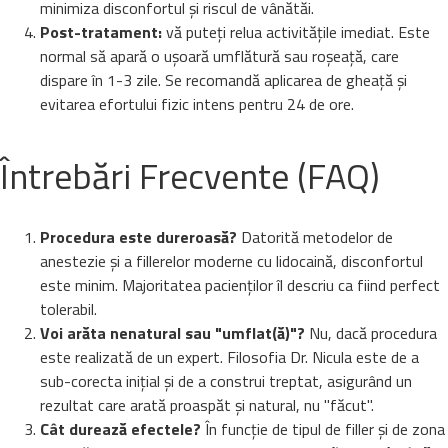
minimiza disconfortul și riscul de vânătăi.
Post-tratament:
vă puteți relua activitățile imediat. Este
normal să apară o ușoară umflătură sau roșeață, care
dispare în 1-3 zile. Se recomandă aplicarea de gheață și
evitarea efortului fizic intens pentru 24 de ore.
Întrebări Frecvente (FAQ)
Procedura este dureroasă?
Datorită metodelor de
anestezie și a fillerelor moderne cu lidocaină, disconfortul
este minim. Majoritatea pacienților îl descriu ca fiind perfect
tolerabil.
Voi arăta nenatural sau "umflat(ă)"?
Nu, dacă procedura
este realizată de un expert. Filosofia Dr. Nicula este de a
sub-corecta inițial și de a construi treptat, asigurând un
rezultat care arată proaspăt și natural, nu "făcut".
Cât durează efectele?
În funcție de tipul de filler și de zona