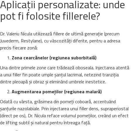
Aplicații personalizate: unde
pot fi folosite fillerele?
Dr. Valeriu Nicula utilizează fillere de ultimă generație (precum
Juvederm, Restylane), cu vâscozități diferite, pentru a adresa
precis fiecare zonă:
Zona cearcănelor (regiunea suborbitală)
Una dintre primele zone care trădează oboseala. Injectarea atentă
a unui filler fin poate umple șanțul lacrimal, netezind tranziția
dintre pleoapă și obraz și eliminând umbrele inestetice.
Augmentarea pomeților (regiunea malară)
Odată cu vârsta, grăsimea din pomeți coboară, accentuând
șanțurile nazolabiale. Prin injectarea unui filler dens, supraperiostal
(direct pe os), Dr. Nicula reface volumul pomeților, creând un efect
de lifting subtil și natural pentru întreaga față.