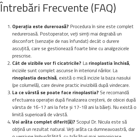
Întrebări Frecvente (FAQ)
Operația este dureroasă?
Procedura în sine este complet
nedureroasă. Postoperator, veți simți mai degrabă un
disconfort (senzație de nas înfundat) decât o durere
ascuțită, care se gestionează foarte bine cu analgezicele
prescrise.
Cât de vizibile vor fi cicatricile?
La
rinoplastia închisă
,
inciziile sunt complet ascunse în interiorul nărilor. La
rinoplastia deschisă
, există o mică incizie la baza nasului
(pe columelă), care devine practic invizibilă după vindecare.
La ce vârstă se poate face rinoplastia?
Se recomandă
efectuarea operației după finalizarea creșterii, de obicei după
vârsta de 16-17 ani la fete și 17-18 ani la băieți. Nu există o
limită superioară de vârstă.
Voi arăta complet diferit(ă)?
Scopul Dr. Nicula este să
obțină un rezultat natural. Veți arăta ca dumneavoastră, dar
o versiune îmbunătățită, cu trăsături mai armonioase.