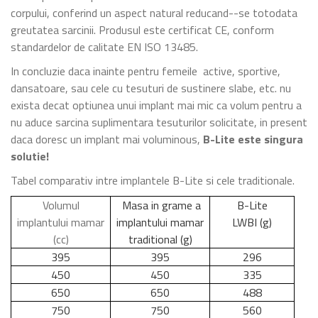
corpului, conferind un aspect natural reducand--se totodata
greutatea sarcinii. Produsul este certificat CE, conform
standardelor de calitate EN ISO 13485.
In concluzie daca inainte pentru femeile active, sportive,
dansatoare, sau cele cu tesuturi de sustinere slabe, etc. nu
exista decat optiunea unui implant mai mic ca volum pentru a
nu aduce sarcina suplimentara tesuturilor solicitate, in present
daca doresc un implant mai voluminous,
B-Lite este singura
solutie!
Tabel comparativ intre implantele B-Lite si cele traditionale.
Volumul
Masa in grame a
B-Lite
implantului mamar
implantului mamar
LWBI (g)
(cc)
traditional (g)
395
395
296
450
450
335
650
650
488
750
750
560