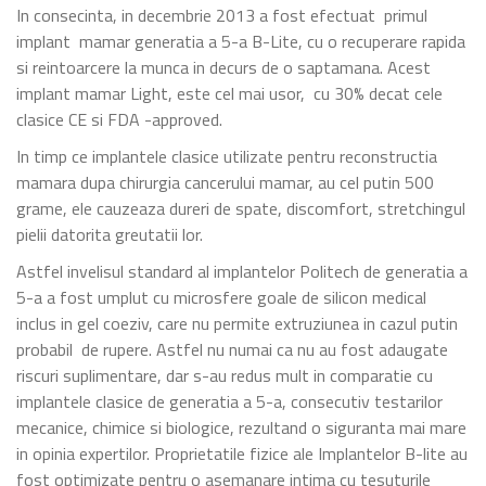
In consecinta, in decembrie 2013 a fost efectuat primul
implant mamar generatia a 5-a B-Lite, cu o recuperare rapida
si reintoarcere la munca in decurs de o saptamana. Acest
implant mamar Light, este cel mai usor, cu 30% decat cele
clasice CE si FDA -approved.
In timp ce implantele clasice utilizate pentru reconstructia
mamara dupa chirurgia cancerului mamar, au cel putin 500
grame, ele cauzeaza dureri de spate, discomfort, stretchingul
pielii datorita greutatii lor.
Astfel invelisul standard al implantelor Politech de generatia a
5-a a fost umplut cu microsfere goale de silicon medical
inclus in gel coeziv, care nu permite extruziunea in cazul putin
probabil de rupere. Astfel nu numai ca nu au fost adaugate
riscuri suplimentare, dar s-au redus mult in comparatie cu
implantele clasice de generatia a 5-a, consecutiv testarilor
mecanice, chimice si biologice, rezultand o siguranta mai mare
in opinia expertilor. Proprietatile fizice ale Implantelor B-lite au
fost optimizate pentru o asemanare intima cu tesuturile