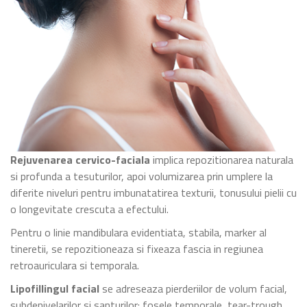
Rejuvenarea cervico-faciala
implica repozitionarea naturala
si profunda a tesuturilor, apoi volumizarea prin umplere la
diferite niveluri pentru imbunatatirea texturii, tonusului pielii cu
o longevitate crescuta a efectului.
Pentru o linie mandibulara evidentiata, stabila, marker al
tineretii, se repozitioneaza si fixeaza fascia in regiunea
retroauriculara si temporala.
Lipofillingul facial
se adreseaza pierderiilor de volum facial,
subdenivelarilor si santurilor: fosele temporale, tear-trough,