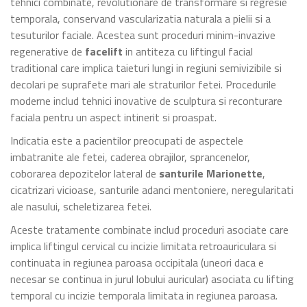
tehnici combinate, revolutionare de transformare si regresie
temporala, conservand vascularizatia naturala a pielii si a
tesuturilor faciale. Acestea sunt proceduri minim-invazive
regenerative de
facelift
in antiteza cu liftingul facial
traditional care implica taieturi lungi in regiuni semivizibile si
decolari pe suprafete mari ale straturilor fetei. Procedurile
moderne includ tehnici inovative de sculptura si reconturare
faciala pentru un aspect intinerit si proaspat.
Indicatia este a pacientilor preocupati de aspectele
imbatranite ale fetei, caderea obrajilor, sprancenelor,
coborarea depozitelor lateral de
santurile Marionette
,
cicatrizari vicioase, santurile adanci mentoniere, neregularitati
ale nasului, scheletizarea fetei.
Aceste tratamente combinate includ proceduri asociate care
implica liftingul cervical cu incizie limitata retroauriculara si
continuata in regiunea paroasa occipitala (uneori daca e
necesar se continua in jurul lobului auricular) asociata cu lifting
temporal cu incizie temporala limitata in regiunea paroasa.