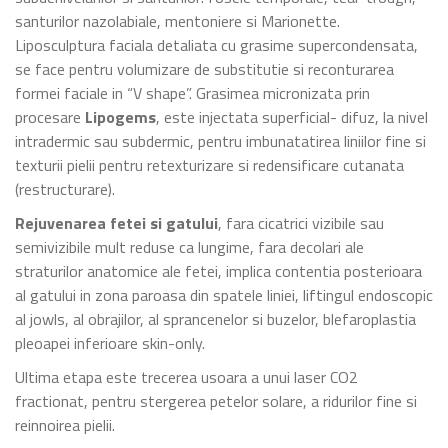
santurilor nazolabiale, mentoniere si Marionette.
Liposculptura faciala detaliata cu grasime supercondensata,
se face pentru volumizare de substitutie si reconturarea
formei faciale in “V shape”. Grasimea micronizata prin
procesare
Lipogems
, este injectata superficial- difuz, la nivel
intradermic sau subdermic, pentru imbunatatirea liniilor fine si
texturii pielii pentru retexturizare si redensificare cutanata
(restructurare).
Rejuvenarea fetei si gatului
, fara cicatrici vizibile sau
semivizibile mult reduse ca lungime, fara decolari ale
straturilor anatomice ale fetei, implica contentia posterioara
al gatului in zona paroasa din spatele liniei, liftingul endoscopic
al jowls, al obrajilor, al sprancenelor si buzelor, blefaroplastia
pleoapei inferioare skin-only.
Ultima etapa este trecerea usoara a unui laser CO2
fractionat, pentru stergerea petelor solare, a ridurilor fine si
reinnoirea pielii.