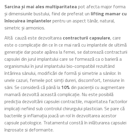
Sarcina și mai ales multiparitatea
pot afecta major forma
și dimensiunile bustului, fiind de preferat un
lifting mamar cu
înlocuirea implantelor
pentru un aspect tânăr, natural,
simetric și armonios.
Altă cauză este dezvoltarea
contracturii capsulare
, care
este o complicație din ce în ce mai rară cu implantele de ultimă
generație dar poate apărea la femei, se datorează contracturii
capsulei din jurul implantului care se formează ca o barieră a
organismului în jurul implantului bio-compatibil rezultând
întărirea sânului, modificări de formă și simetrie a sânilor. In
unele cazuri, femeile pot simți dureri, discomfort, tensiune în
sâni. Se consideră că până la
10%
din pacienții cu augmentare
mamară dezvoltă această complicație. Nu este posibilă
predicția dezvoltării capsulei contractile, majoritatea factorilor
implicați nefiind sub controlul chirurgului plastician. Se pare că
bacteriile și inflamația joacă un rol în dezvoltarea acestor
capsule patologice. Tratamentul constă în inlăturarea capsulei
îngrosate și deformante.