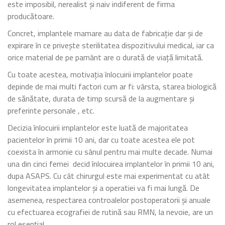
este imposibil, nerealist și naiv indiferent de firma
producătoare.
Concret, implantele mamare au data de fabricație dar și de
expirare în ce privește sterilitatea dispozitivului medical, iar ca
orice material de pe pamânt are o durată de viață limitată.
Cu toate acestea, motivația înlocuirii implantelor poate
depinde de mai multi factori cum ar fi: vârsta, starea biologică
de sănătate, durata de timp scursă de la augmentare și
preferinte personale , etc.
Decizia înlocuirii implantelor este luată de majoritatea
pacientelor în primii 10 ani, dar cu toate acestea ele pot
coexista în armonie cu sânul pentru mai multe decade. Numai
una din cinci femei decid înlocuirea implantelor în primii 10 ani,
dupa ASAPS. Cu cât chirurgul este mai experimentat cu atât
longevitatea implantelor și a operatiei va fi mai lungă. De
asemenea, respectarea controalelor postoperatorii și anuale
cu efectuarea ecografiei de rutină sau RMN, la nevoie, are un
rol esențial.