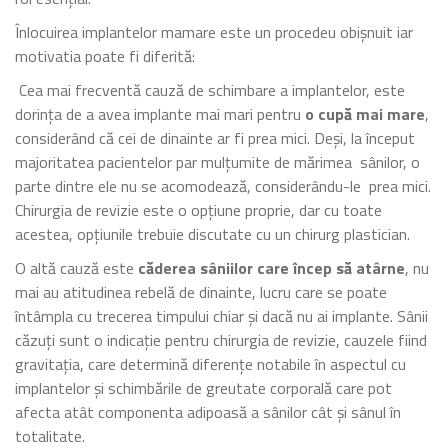
Înlocuirea implantelor mamare este un procedeu obișnuit iar
motivatia poate fi diferită:
Cea mai frecventă cauză de schimbare a implantelor, este
dorința de a avea implante mai mari pentru
o cupă mai mare
,
considerând că cei de dinainte ar fi prea mici. Deși, la început
majoritatea pacientelor par mulțumite de mărimea sânilor, o
parte dintre ele nu se acomodează, considerându-le prea mici.
Chirurgia de revizie este o opțiune proprie, dar cu toate
acestea, opțiunile trebuie discutate cu un chirurg plastician.
O altă cauză este
căderea sâniilor care încep să atârne
, nu
mai au atitudinea rebelă de dinainte, lucru care se poate
întâmpla cu trecerea timpului chiar și dacă nu ai implante. Sânii
căzuți sunt o indicație pentru chirurgia de revizie, cauzele fiind
gravitația, care determină diferențe notabile în aspectul cu
implantelor și schimbările de greutate corporală care pot
afecta atât componenta adipoasă a sânilor cât și sânul în
totalitate.