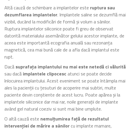
Altă cauză de schimbare a implantelor este
ruptura sau
dezumflarea implantelor
. Implantele saline se dezumflă mai
vizibil, ducând la modificări de formă și volum a sânilor.
Ruptura implantelor siliconice poate fi greu de observat
datorită materialului asemănător gelului acestor implante, de
aceea este importantă ecografia anuală sau rezonanța
magnetică, cea mai bună cale de a afla dacă implantul este
rupt.
Dacă
suprafața implantului nu mai este netedă ci vălurită
sau dacă
implantele clipocesc
atunci se poate decide
înlocuirea implantului. Acest eveniment se poate întâmpla mai
ales la pacienții cu țesuturi de acoperire mai subtiri, multe
paciente devin conștiente de acest lucru. Poate apărea și la
implantele siliconice dar mai rar, noile generații de implante
având gel natural coeziv si sunt mai bine umplute.
O altă cauză este
nemulțumirea față de rezultatul
intervenției de mărire a sânilor
cu implante mamare,